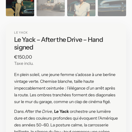
LE YACK
Le Yack – After the Drive – Hand
signed
Prix
€150,00
habituel
Taxe inclu.
En plein soleil, une jeune femme s’adosse à une berline
vintage verte. Chemise blanche, taille haute
impeccablement ceinturée : l’élégance d’un arrêt après
la route. Les ombres tranchées forment des diagonales
sur le mur du garage, comme un clap de cinéma figé.
Dans
After the Drive
,
Le Yack
orchestre une lumière
dure et des couleurs profondes qui évoquent l’Amérique
des années 50–60. La posture calme, la carrosserie
brillante, le silence du lieu : tout compose une scène