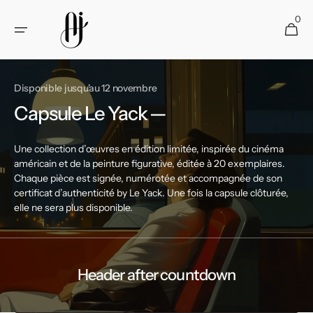
et
passer
0
0 article
Panier
au
contenu
Disponible jusqu'au 12 novembre
Capsule Le Yack —
Une collection d’œuvres en édition limitée, inspirée du cinéma
américain et de la peinture figurative, éditée à 20 exemplaires.
Chaque pièce est signée, numérotée et accompagnée de son
certificat d’authenticité by Le Yack. Une fois la capsule clôturée,
elle ne sera plus disponible.
Header after countdown