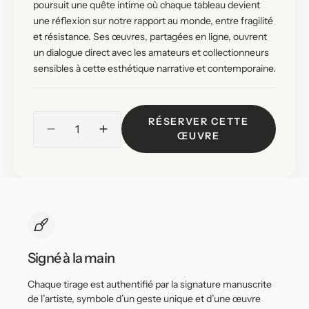
poursuit une quête intime où chaque tableau devient
une réflexion sur notre rapport au monde, entre fragilité
et résistance. Ses œuvres, partagées en ligne, ouvrent
un dialogue direct avec les amateurs et collectionneurs
sensibles à cette esthétique narrative et contemporaine.
Quantité
RÉSERVER CETTE
Réduire
Augmenter
ŒUVRE
la
la
quantité
quantité
de
de
Le
Le
Yack
Yack
–
–
After
After
the
the
Signé à la main
Drive
Drive
–
–
Chaque tirage est authentifié par la signature manuscrite
Hand
Hand
de l’artiste, symbole d’un geste unique et d’une œuvre
signed
signed